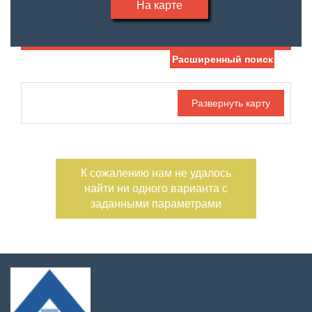
На карте
Расширенный поиск
Дата публикации
Жилая площадь
—
Номер объекта
Площадь кухни
—
К сожалению нам не удалось
Санузел
Этаж
найти ни одного варианта с
—
заданными параметрами
Балконов
Этажность
—
Лоджий
Не первый
Не последний