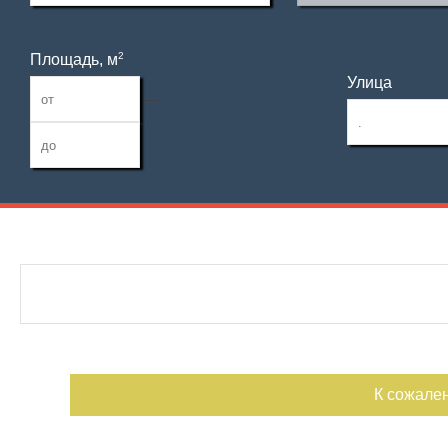
2
Площадь, м
Улица
—
Дата публикации
Тип гаража
Номер объекта
К сожале