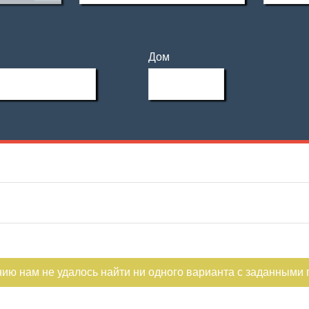
Дом
Погреб
С фото
Смотровая яма
нию нам не удалось найти ни одного варианта с заданными