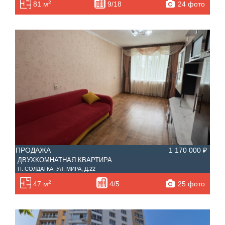
2
24 фото
81 м
9/18
С фото
Планировка
Тип дома
ПРОДАЖА
1 170 000 ₽
ДВУХКОМНАТНАЯ КВАРТИРА
П. СОЛДАТКА, УЛ. МИРА, Д.22
2
25 фото
47 м
4/5