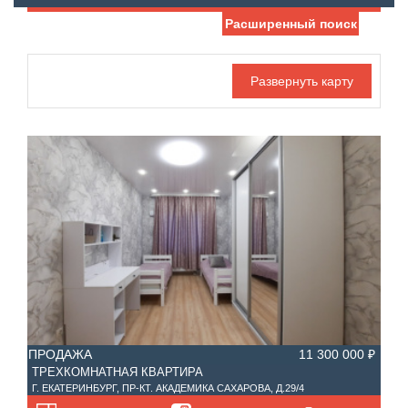
Расширенный поиск
Дата публикации
Жилая площадь
—
Номер объекта
Площадь кухни
—
Санузел
Этаж
—
Балконов
Этажность
—
Лоджий
Не первый
Не последний
ПРОДАЖА
11 300 000 ₽
Материал дома
ТРЕХКОМНАТНАЯ КВАРТИРА
Ипотека
Г. ЕКАТЕРИНБУРГ, ПР-КТ. АКАДЕМИКА САХАРОВА, Д.29/4
Обмен