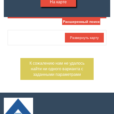
На карте
Расширенный поиск
Дата публикации
Жилая площадь
—
Номер объекта
Площадь кухни
—
К сожалению нам не удалось
Санузел
Этаж
найти ни одного варианта с
—
заданными параметрами
Балконов
Этажность
—
Лоджий
Не первый
Не последний