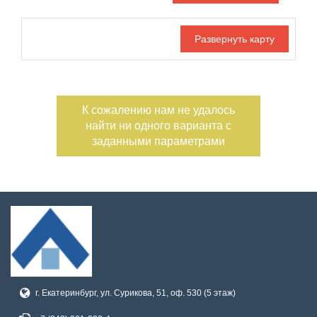
Дата публикации
Ипотека
Обмен
С фото
Номер объекта
К сожалению нам не удалось
найти ни одного варианта с
заданными параметрами
г. Екатеринбург, ул. Сурикова, 51, оф. 530 (5 этаж)