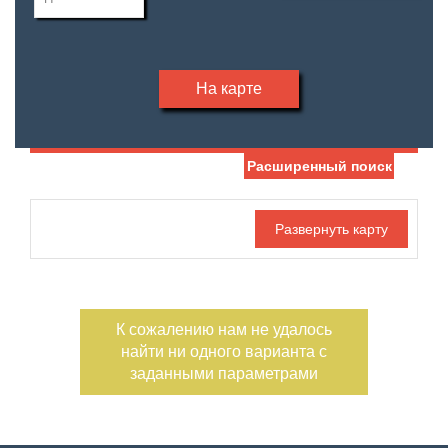
На карте
Расширенный поиск
Дата публикации
Жилая площадь
—
Номер объекта
Площадь кухни
—
К сожалению нам не удалось
Тип участка
Участок, сотки
найти ни одного варианта с
—
заданными параметрами
Санузел
Этажность
—