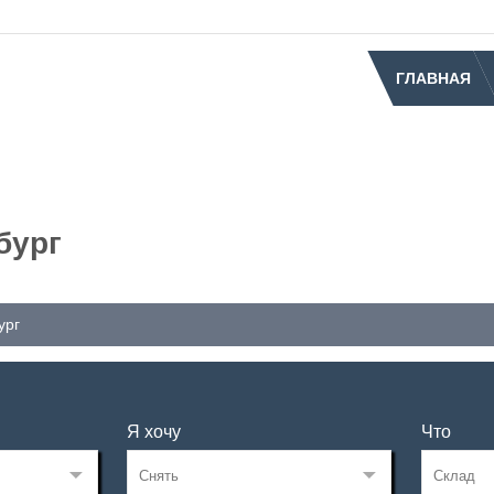
ГЛАВНАЯ
бург
ург
Я хочу
Что