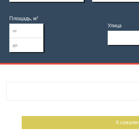
2
Площадь, м
Улица
—
Дата публикации
С фото
Отдельный вход
Номер объекта
К сожале