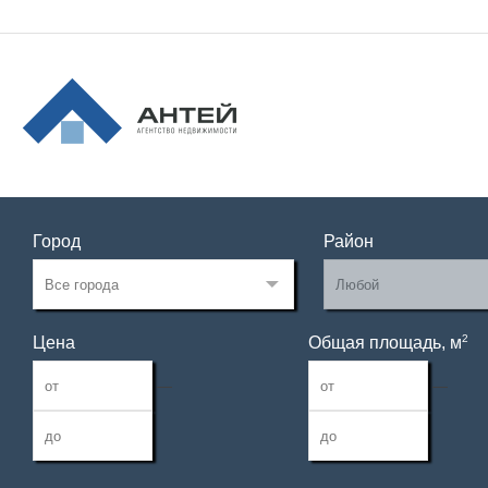
Город
Район
2
Цена
Общая площадь, м
—
—