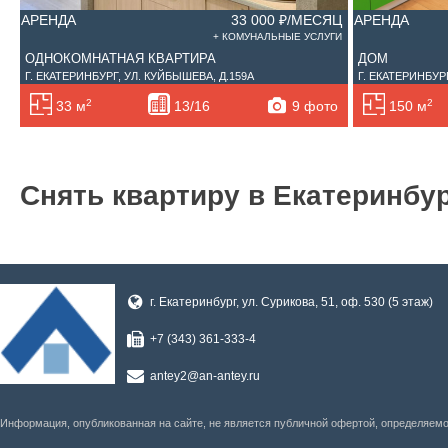
АРЕНДА
33 000 ₽/МЕСЯЦ
АРЕНДА
+ КОМУНАЛЬНЫЕ УСЛУГИ
ОДНОКОМНАТНАЯ КВАРТИРА
ДОМ
Г. ЕКАТЕРИНБУРГ, УЛ. КУЙБЫШЕВА, Д.159А
Г. ЕКАТЕРИНБУРГ
2
2
9 фото
33 м
13/16
150 м
Снять квартиру в Екатеринбу
г. Екатеринбург, ул. Сурикова, 51, оф. 530 (5 этаж)
+7 (343) 361-333-4
antey2@an-antey.ru
Информация, опубликованная на сайте, не является публичной офертой, определяем