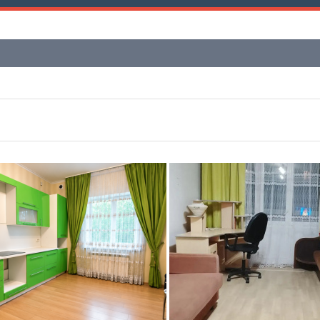
Этаж
Материал дома
—
Этажность
Планировка
—
Тип дома
Не первый
Не последний