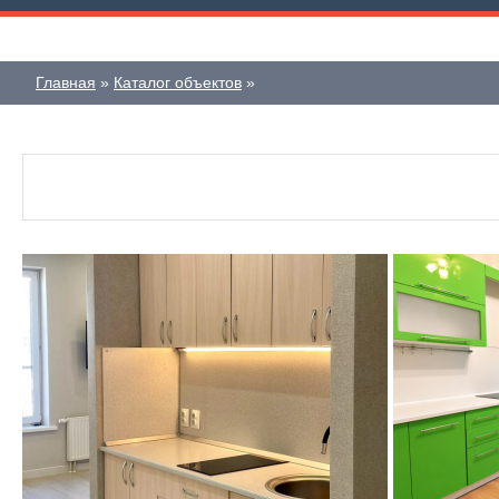
Дата публикации
Жилая площадь
Санузел
—
Главная
Каталог объектов
Номер объекта
Площадь кухни
Балконов
—
Лоджий